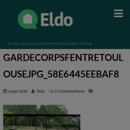
Partager les savoirs qui construisent les belles histoires
GARDECORPSFENTRETOUL
OUSEJPG_58E6445EEBAF8
4 juin 2019
Eldo
0 Commentaire