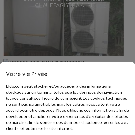
CHAUFFAGISTE À ALBI
BARDAGE BOIS, QUELS AVANTAGES ?
Votre vie Privée
RT 2012 : DE QUOI S’AGIT-IL?
Eldo.com peut stocker et/ou accéder à des informations
stockées sur un terminal telles que les données de navigation
(pages consultées, heure de connexion). Les cookies techniques
1
2
3
4
ne sont pas paramétrables mais les autres nécessitent votre
accord pour être déposés. Nous utilisons ces informations afin de
développer et améliorer votre expérience, d'exploiter des études
de marché afin de générer des données d’audience, gérer les avis
clients, et optimiser le site internet.