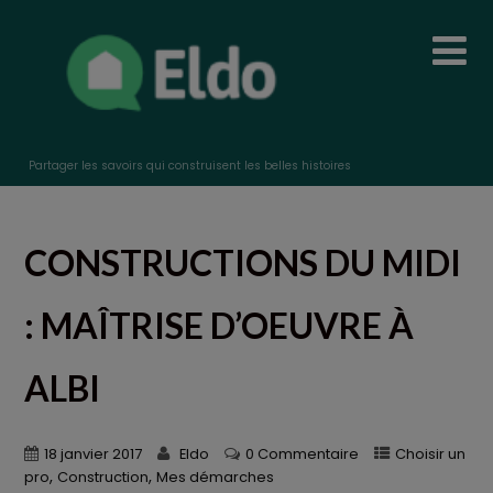
Partager les savoirs qui construisent les belles histoires
CONSTRUCTIONS DU MIDI
: MAÎTRISE D’OEUVRE À
ALBI
18 janvier 2017
Eldo
0 Commentaire
Choisir un
,
,
pro
Construction
Mes démarches