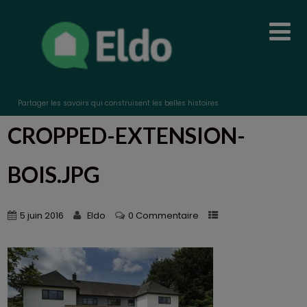
Partager les savoirs qui construisent les belles histoires
CROPPED-EXTENSION-
BOIS.JPG
5 juin 2016
Eldo
0 Commentaire