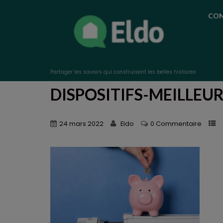
CON
Partager les savoirs qui construisent les belles histoires
DISPOSITIFS-MEILLEU
24 mars 2022
Eldo
0 Commentaire