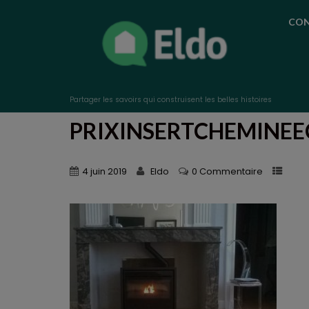
CON
Partager les savoirs qui construisent les belles histoires
PRIXINSERTCHEMINE
4 juin 2019
Eldo
0 Commentaire