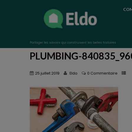
CON
Partager les savoirs qui construisent les belles histoires
PLUMBING-840835_96
25 juillet 2019
Eldo
0 Commentaire