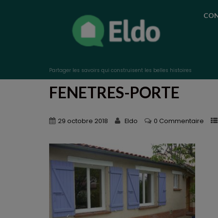
CON
Partager les savoirs qui construisent les belles histoires
FENETRES-PORTE
29 octobre 2018
Eldo
0 Commentaire