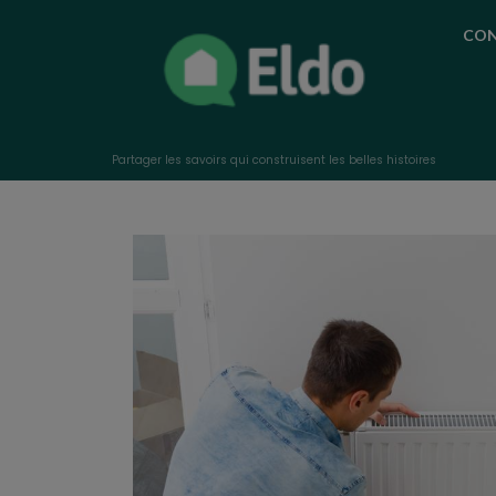
CON
Partager les savoirs qui construisent les belles histoires